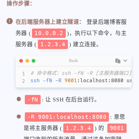
操作步骤：
在后端服务器上建立隧道：
登录后端博客服
务器 (
10.0.0.2
)，执行以下命令，与主
服务器 (
1.2.3.4
) 建立连接。
Bash
# 命令格式：ssh -fN -R [主服务器端口]:
ssh
-fN
-R
9001
:localhost:8080 user
-fN
: 让 SSH 在后台运行。
-R 9001:localhost:8080
: 意思
是将主服务器 (
1.2.3.4
) 的
9001