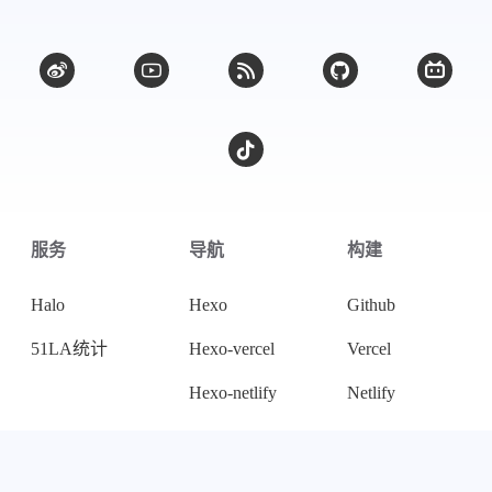
服务
导航
构建
Halo
Hexo
Github
51LA统计
Hexo-vercel
Vercel
Hexo-netlify
Netlify
协议
友链