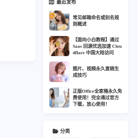
最近发布
2
1
2
8
3
1
pm
签到
宝塔
白嫖
脚本
换源
常见邮箱命名或别名规
1
6
1
2
1
域名
Windows
CDN
Github
邮箱
则概述
1
1
1
1
1
激活
iOS
Python
Hexo
视频解析
【面向小白教程】通过
Saas 回源优选加速 Clou
dflare 中国大陆访问
图片、视频永久直链生
成技巧
八月 2025
七月 2025
1
2
篇
篇
正版Office全家桶永久免
费使用！完全通过官方
下载，放心使用！
十二月 2024
九月 2024
1
8
篇
篇
024
一月 2024
分类
9
篇