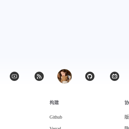
微信
支付宝
构建
协
Github
版
Vercel
隐