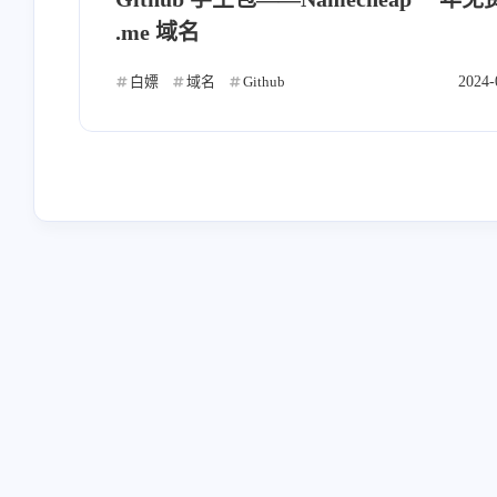
reniao
橡皮
.me 域名
端口扫描来的[图片]
成是肯定能成的。但成
白嫖
域名
Github
2024-
未免过低了点
2026
/2025
行书指南
Lins
name: 行书指南link: [链
[图片] 太感谢了，之
接]avatar: [链接]descr: 科学
节点测试基本一篇红。
上网教程及软件资源网站。
用官方优选基本浅绿。
6/18/2025
11/26/2024
最新热门开源软件推荐，浅
很多节点湖北都是挂的
显易懂的使用教程。在这里
没有同学懂是啥原因呀
发现与掌握前沿技术。