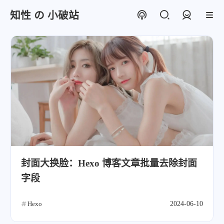
知性 の 小破站
登录
封面大换脸：Hexo 博客文章批量去除封面
字段
Hexo
2024-06-10