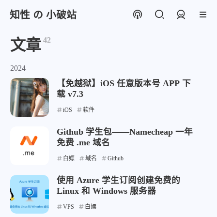
知性 の 小破站
登录
42
文章
2024
【免越狱】iOS 任意版本号 APP 下
载 v7.3
iOS
软件
Github 学生包——Namecheap 一年
免费 .me 域名
白嫖
域名
Github
使用 Azure 学生订阅创建免费的
Linux 和 Windows 服务器
VPS
白嫖