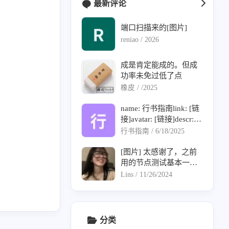
最新评论
端口扫描来的[图片]
reniao /
2026
成是肯定能成的。但成
功率未免过低了点
橡皮 /
/2025
name: 行书指南link: [链
接]avatar: [链接]descr:
科学上网教程及软件资
行书指南 /
6/18/2025
源网站。最新热门开源
软件推荐，浅显易懂的
[图片] 太感谢了，之前
使用教程。在这里发现
用的节点测试基本一篇
与掌握前沿技术。
红。现在用官方优选基
Lins /
11/26/2024
本浅绿。但是很多节点
湖北都是挂的，有没有
同学懂是啥原因呀。
分类