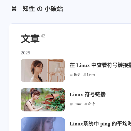
知性 の 小破站
导航
42
文章
Memos
青龙
2025
Sink
HQ-ICON
在 Linux 中查看符号链接
命令
Linux
Random Img
ImgBed
gh-proxy
Linux 符号链接
Linux
命令
Uptime
Linux系统中 ping 的平均