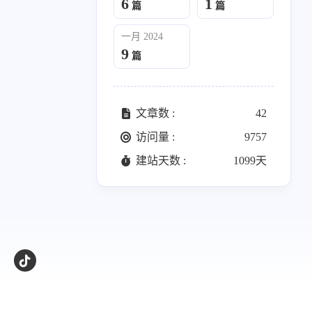
6
1
篇
篇
一月 2024
9
篇
文章数 :
42
访问量 :
9757
建站天数 :
1099天