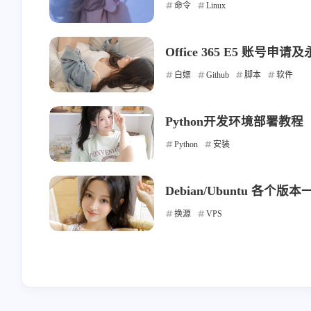
命令
Linux
Office 365 E5 账号申
白嫖
Github
脚本
软件
Python开发环境部署教程
Python
安装
Debian/Ubuntu 各
换源
VPS
互动
最近评论