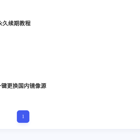
请及永久续期教程
个版本一键更换国内镜像源
1
标签
寻找感兴趣的领域