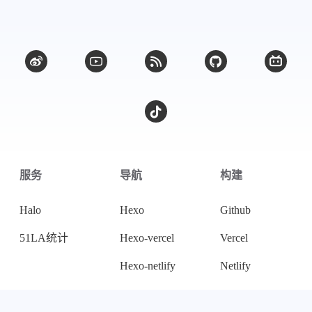
服务
导航
构建
Halo
Hexo
Github
51LA统计
Hexo-vercel
Vercel
Hexo-netlify
Netlify
协议
友链