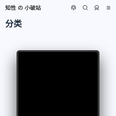
知性 の 小破站
登录
分类