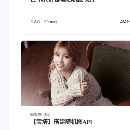
reniao
橡皮
端口扫描来的[图片]
成是肯定能成的。但成
API
Vercel
2024-
未免过低了点
2026
/2025
行书指南
Lins
name: 行书指南link: [链
[图片] 太感谢了，之
接]avatar: [链接]descr: 科学
节点测试基本一篇红。
上网教程及软件资源网站。
用官方优选基本浅绿。
6/18/2025
11/26/2024
最新热门开源软件推荐，浅
很多节点湖北都是挂的
显易懂的使用教程。在这里
没有同学懂是啥原因呀
发现与掌握前沿技术。
搭建部署
未读
【宝塔】搭建随机图API