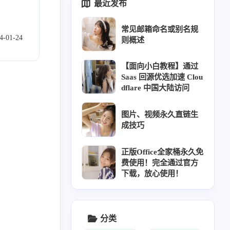
最近发布
2
1
2
8
3
1
pm
签到
宝塔
白嫖
脚本
换源
常见邮箱命名或别名规
1
6
1
2
1
域名
Windows
CDN
Github
邮箱
4-01-24
则概述
1
1
1
1
1
激活
iOS
Python
Hexo
视频解析
【面向小白教程】通过
Saas 回源优选加速 Clou
dflare 中国大陆访问
图片、视频永久直链生
成技巧
八月 2025
七月 2025
1
2
篇
篇
正版Office全家桶永久免
费使用！完全通过官方
下载，放心使用！
十二月 2024
九月 2024
1
8
篇
篇
分类
024
一月 2024