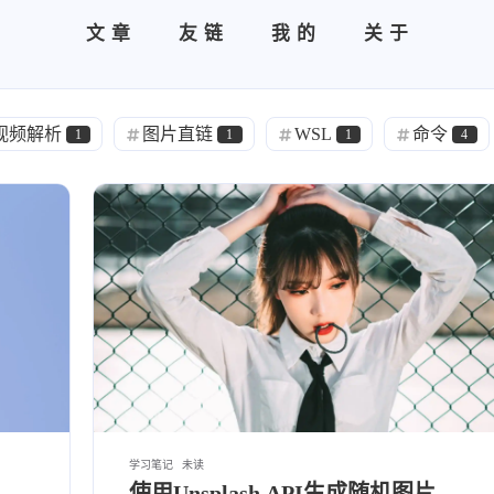
文章
友链
我的
关于
视频解析
图片直链
WSL
命令
1
1
1
4
Github
域名
VPS
白嫖
1
2
1
5
8
Vercel
影视
Windows
代理
2
1
6
1
到
Halo
Python
安装
宝塔
1
1
1
4
标签
寻找感兴趣的领域
学习笔记
未读
使用Unsplash API生成随机图片