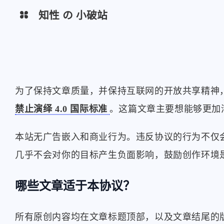
知性 の 小破站
导航
Memos
青龙
为了保持文章质量，并保持互联网的开放共享精神，
禁止演绎 4.0 国际标准
。这篇文章主要想能够更加
Sink
HQ-ICON
Random Img
ImgBed
本站无广告嵌入和商业行为。违反协议的行为不仅
gh-proxy
几乎不会对你的目标产生负面影响，鼓励创作环境
Uptime
哪些文章适于本协议？
所有原创内容均在文章标题顶部，以及文章结尾的