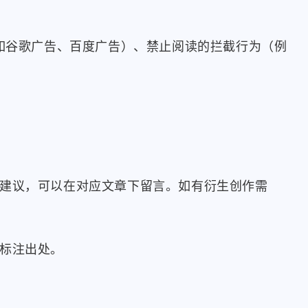
2
1
2
8
3
1
pm
签到
宝塔
白嫖
脚本
换源
如谷歌广告、百度广告）、禁止阅读的拦截行为（例
1
6
1
2
1
域名
Windows
CDN
Github
邮箱
1
1
1
1
1
激活
iOS
Python
Hexo
视频解析
改建议，可以在对应文章下留言。如有衍生创作需
八月 2025
七月 2025
1
2
篇
篇
十二月 2024
九月 2024
需标注出处。
1
8
篇
篇
024
一月 2024