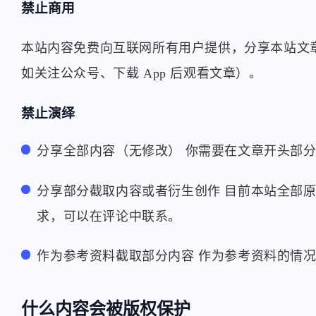
禁止商用
reniao
橡皮
本站内容免费向互联网所有用户提供，分享本站文
端口扫描来的[图片]
成是肯定能成的。但成
未免过低了点
如关注公众号、下载 App 后观看文章）。
2026
/2025
禁止演绎
行书指南
Lins
分享全部内容（无修改） 你需要在文章开头部
name: 行书指南link: [链
[图片] 太感谢了，之
接]avatar: [链接]descr: 科学
节点测试基本一篇红。
分享部分截取内容或者衍生创作 目前本站全部
上网教程及软件资源网站。
用官方优选基本浅绿。
6/18/2025
11/26/2024
求，可以在评论中联系。
最新热门开源软件推荐，浅
很多节点湖北都是挂的
显易懂的使用教程。在这里
没有同学懂是啥原因呀
发现与掌握前沿技术。
作为参考资料截取部分内容 作为参考资料的情
什么内容会被版权保护