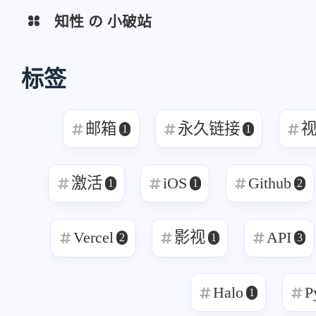
知性 の 小破站
导航
标签
互动
Memos
青龙
最近评论
邮箱
永久链接
1
1
Sink
HQ-ICON
激活
iOS
Github
Random Img
ImgBed
1
1
2
reniao
橡皮
gh-proxy
端口扫描来的[图片]
成是肯定能成的。但成
未免过低了点
Vercel
影视
API
2
1
3
2026
/2025
Uptime
Halo
P
1
行书指南
Lins