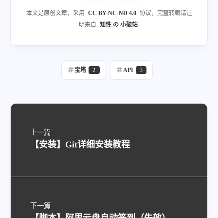
本文是原创文章，采用
CC BY-NC-ND 4.0
协议，完整转载请注
明来自
知性 の 小破站
宝塔
2
API
3
上一篇
【安装】Git详细安装教程
下一篇
【脚本】阿里云盘自动签到（失效）