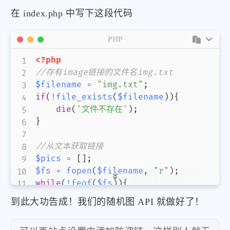
在 index.php 中写下这段代码
PHP
<?php
//存有image链接的文件名img.txt
$filename
=
"img.txt"
;
if
(
!
file_exists
(
$filename
)
)
{
die
(
'文件不存在'
)
;
}
//从文本获取链接
$pics
=
[
]
;
$fs
=
fopen
(
$filename
,
"r"
)
;
while
(
!
feof
(
$fs
)
)
{
$line
=
trim
(
fgets
(
$fs
)
)
;
到此大功告成！我们的随机图 API 就做好了！
if
(
$line
!=
''
)
{
array_push
(
$pics
,
$line
)
;