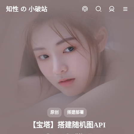
知性 の 小破站
登录
原创
搭建部署
【宝塔】搭建随机图API