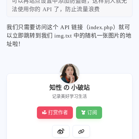
可以再站点设置中添加防盗链，这样别人就无
}
}
法使用你的 API 了，防止流量浪费
//从数组随机获取链接
我们只需要访问这个 API 链接（index.php）就可
$pic
=
$pics
[
array_rand
(
$pics
)
]
;
以立即跳转到我们 img.txt 中的随机一张图片的地
址啦！
//返回指定格式
$type
=
$_GET
[
'type'
]
;
switch
(
$type
)
{
//JSON返回
case
'json'
:
知性 の 小破站
header
(
'Content-type:text/json'
)
;
记录美好学习生活
die
(
json_encode
(
[
'pic'
=>
$pic
]
)
)
;
微信
支付宝
打赏作者
订阅
default
:
die
(
header
(
"Location: 
$pic
"
)
)
;
}
?>