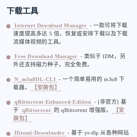
下载工具
Internet Download Manager
- 一款可将下载
速度提高多达 5 倍、恢复或安排下载以及下载
微信
支付宝
流媒体视频的工具。
Free Download Manager
- 类似于 IDM，另
外还支持磁力种子，完全免费。
N_m3u8DL-CLI
- 一个简单易用的 m3u8 下
载器。
【安装包】
qBittorrent-Enhanced-Edition
- [非官方] 基
于
qBittorrent
的 qBittorrent 增强版。
【安
装包】
Hitomi-Downloader
- 基于 yt-dlp 从各种网站