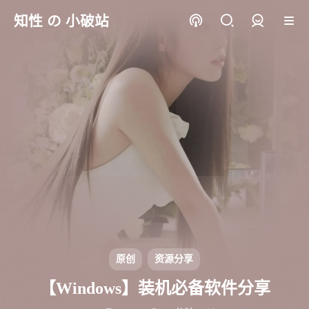
知性 の 小破站
登录
原创
资源分享
【Windows】装机必备软件分享