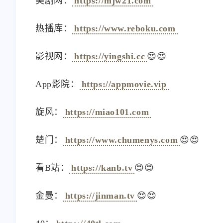
美剧网：
https://mjw21.com
热播库：
https://www.reboku.com
影视网：
https://yingshi.cc
😍😍
App影院：
https://appmovie.vip
旋风：
https://miao101.com
楚门：
https://www.chumenys.com
😍😍
看B站：
https://kanb.tv
😍😍
金曼：
https://jinman.tv
😍😍