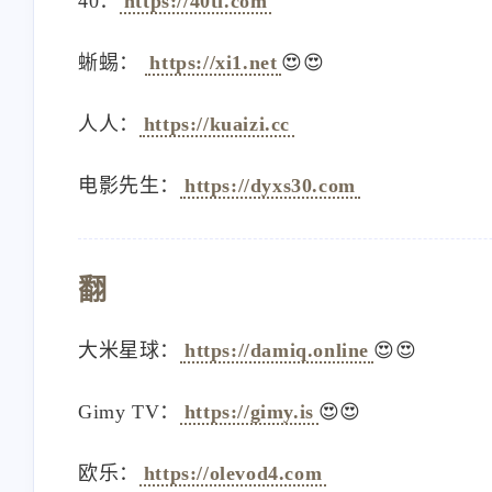
40：
https://40tl.com
蜥蜴：
https://xi1.net
😍😍
人人：
https://kuaizi.cc
互动
最近评论
电影先生：
https://dyxs30.com
reniao
橡皮
翻
端口扫描来的[图片]
成是肯定能成的。但成
未免过低了点
大米星球：
https://damiq.online
😍😍
2026
/2025
Gimy TV：
https://gimy.is
😍😍
行书指南
Lins
欧乐：
https://olevod4.com
name: 行书指南link: [链
[图片] 太感谢了，之