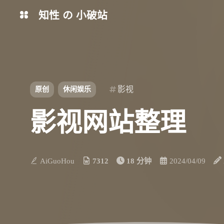
知性 の 小破站
导航
Memos
青龙
影视
原创
休闲娱乐
Sink
HQ-ICON
影视网站整理
Random Img
ImgBed
gh-proxy
AiGuoHou
7312
18 分钟
2024/04/09
Uptime