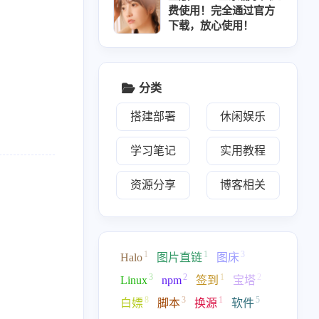
费使用！完全通过官方
下载，放心使用！
分类
搭建部署
休闲娱乐
学习笔记
实用教程
2
1
2
8
3
1
pm
签到
宝塔
白嫖
脚本
换源
资源分享
博客相关
1
6
1
2
1
域名
Windows
CDN
Github
邮箱
1
1
1
1
1
激活
iOS
Python
Hexo
视频解析
1
1
3
Halo
图片直链
图床
3
2
1
2
Linux
npm
签到
宝塔
8
3
1
5
白嫖
脚本
换源
软件