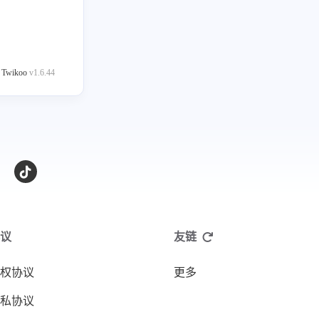
y
Twikoo
v1.6.44
议
友链
权协议
更多
私协议