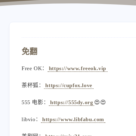
免翻
Free OK：
https://www.freeok.vip
茶杯狐：
https://cupfox.love
555 电影：
https://555dy.org
😍😍
libvio：
https://www.libfabu.com