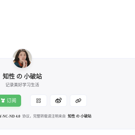
知性 の 小破站
记录美好学习生活
订阅
Y-NC-ND 4.0
协议，完整转载请注明来自
知性 の 小破站