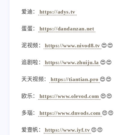
接]avatar: [链接]descr: 科学
节点测试基本一篇红。
上网教程及软件资源网站。
用官方优选基本浅绿。
爱迪：
https://adys.tv
6/18/2025
11/26/2024
最新热门开源软件推荐，浅
很多节点湖北都是挂的
显易懂的使用教程。在这里
没有同学懂是啥原因呀
蛋蛋：
https://dandanzan.net
发现与掌握前沿技术。
泥视频：
https://www.nivod8.tv
😍😍
追剧啦：
https://www.zhuiju.la
😍😍
天天视频：
https://tiantian.pro
😍😍
欧乐：
https://www.olevod.com
😍😍
多瑙：
https://www.dnvods.com
😍😍
爱壹帆：
https://www.iyf.tv
😍😍